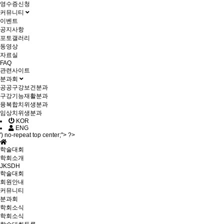
영수증신청
커뮤니티
이벤트
공지사항
포토갤러리
동영상
자료실
FAQ
관련사이트
분과회
공공구강보건분과
구강기능재활분과
융복합치위생분과
임상치위생분과
KOR
ENG
') no-repeat top center;"> ?>
학술대회
학회소개
JKSDH
학술대회
회원안내
커뮤니티
분과회
학회소식
학회소식