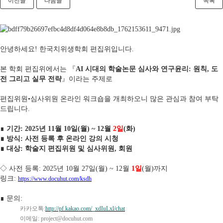
이전글
다음글
목록
안녕하세요
!
한국치위생학회 편집위입니다
.
본 학회 편집위에서는
『
AI
시대의 학술논문 심사와 연구윤리
:
원칙
,
도
전 그리고 실무 전략
』
이라는 주제로
편집위원
•
심사위원 온라인 워크숍을 개최하오니 많은 관심과 참여 부탁
드립니다
.
∎
기간
: 2025
년
11
월
10
일
(
월
) ~ 12
월
2
일
(
화
)
∎
방식
:
사전 등록 후 온라인 강의 시청
∎
대상
:
학술지 편집위원 및
심사위원
,
회원
◇
사전 등록
: 2025
년
10
월
27
일
(
월
) ~ 12
월
1
일
(
월
)
까지
링크
:
https://www.docuhut.com/ksdh
∎
문의
:
카카오톡
:
http://pf.kakao.com/_xdIuLxl/chat
이메일
: project@docuhut.com