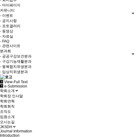
- 회비납부
- 마이페이지
커뮤니티
- 이벤트
- 공지사항
- 포토갤러리
- 동영상
- 자료실
- FAQ
- 관련사이트
분과회
- 공공구강보건분과
- 구강기능재활분과
- 융복합치위생분과
- 임상치위생분과
View-Full Text
e-Submission
학회소개
학회장 인사말
학회연혁
학회회칙
조직도
임원소개
오시는길
JKSDH
Journal Information
Introduction