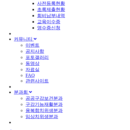
사전등록현황
초록제출현황
회비납부내역
교육이수증
영수증신청
커뮤니티
이벤트
공지사항
포토갤러리
동영상
자료실
FAQ
관련사이트
분과회
공공구강보건분과
구강기능재활분과
융복합치위생분과
임상치위생분과