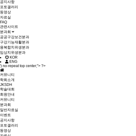
공지사항
포토갤러리
동영상
자료실
FAQ
관련사이트
분과회
공공구강보건분과
구강기능재활분과
융복합치위생분과
임상치위생분과
KOR
ENG
') no-repeat top center;"> ?>
커뮤니티
학회소개
JKSDH
학술대회
회원안내
커뮤니티
분과회
일반자료실
이벤트
공지사항
포토갤러리
동영상
자료실