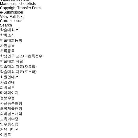
Manuscript checklists
Copyright Transfer Form
e-Submission
View-Full Text
Current Issue
Search
학술대회
학회소식
학술대회등록
사전등록
초록등록
학생연구 포스터 초록접수
학술대회 자료
학술대회 자료(자료집)
학술대회 자료(포스터)
회원안내
가입안내
회비납부
마이페이지
정보수정
사전등록현황
초록제출현황
회비납부내역
교육이수증
영수증신청
커뮤니티
이벤트