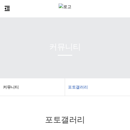
커뮤니티
') no-repeat top center;"> ?>
커뮤니티
포토갤러리
포토갤러리