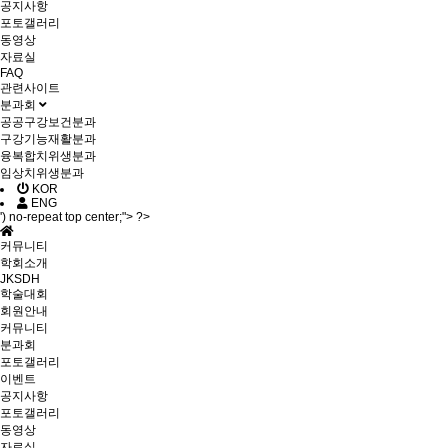
공지사항
포토갤러리
동영상
자료실
FAQ
관련사이트
분과회
공공구강보건분과
구강기능재활분과
융복합치위생분과
임상치위생분과
KOR
ENG
') no-repeat top center;"> ?>
커뮤니티
학회소개
JKSDH
학술대회
회원안내
커뮤니티
분과회
포토갤러리
이벤트
공지사항
포토갤러리
동영상
자료실