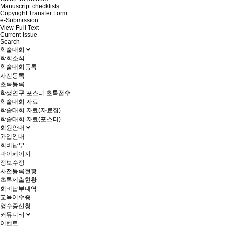
Manuscript checklists
Copyright Transfer Form
e-Submission
View-Full Text
Current Issue
Search
학술대회
학회소식
학술대회등록
사전등록
초록등록
학생연구 포스터 초록접수
학술대회 자료
학술대회 자료(자료집)
학술대회 자료(포스터)
회원안내
가입안내
회비납부
마이페이지
정보수정
사전등록현황
초록제출현황
회비납부내역
교육이수증
영수증신청
커뮤니티
이벤트