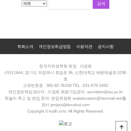
학회소개
개인정보취급방침
이용약관
공지사항
한국치위생학회
회장 : 이경희
(우)11644, 경기도 의정부시 호암로 95, 신한대학교 에벤에셀관 3290
호
고유번호증 : 305-82-76338
TEL : 031-870-3452
개인정보책임관리자 : 이경희
회원가입문의: sunmikim@wu.ac.kr
학술지 투고 및 편집 문의: 편집위원회 oraleducation@hanmail.net/출
판사 project@docuhut.com
Copyright © ksdh.or.kr. All Rights Reserved.