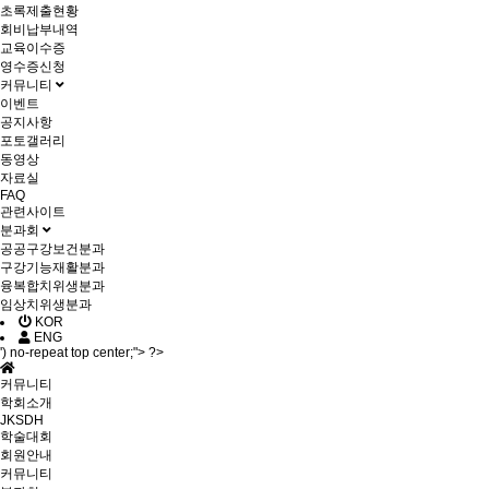
초록제출현황
회비납부내역
교육이수증
영수증신청
커뮤니티
이벤트
공지사항
포토갤러리
동영상
자료실
FAQ
관련사이트
분과회
공공구강보건분과
구강기능재활분과
융복합치위생분과
임상치위생분과
KOR
ENG
') no-repeat top center;"> ?>
커뮤니티
학회소개
JKSDH
학술대회
회원안내
커뮤니티