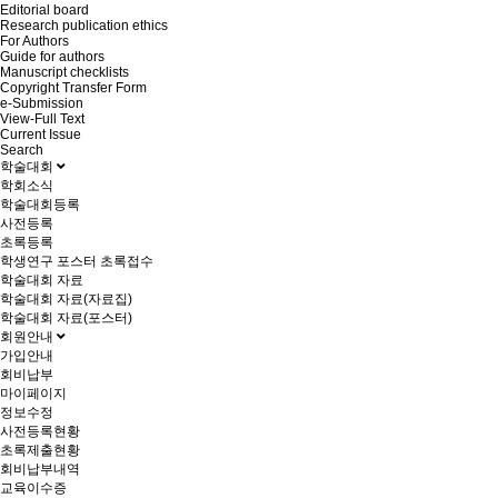
Editorial board
Research publication ethics
For Authors
Guide for authors
Manuscript checklists
Copyright Transfer Form
e-Submission
View-Full Text
Current Issue
Search
학술대회
학회소식
학술대회등록
사전등록
초록등록
학생연구 포스터 초록접수
학술대회 자료
학술대회 자료(자료집)
학술대회 자료(포스터)
회원안내
가입안내
회비납부
마이페이지
정보수정
사전등록현황
초록제출현황
회비납부내역
교육이수증