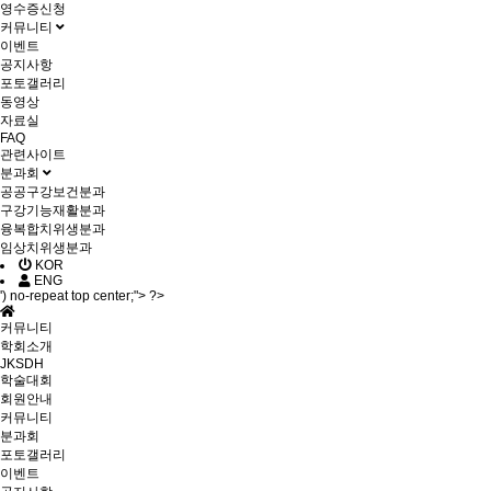
영수증신청
커뮤니티
이벤트
공지사항
포토갤러리
동영상
자료실
FAQ
관련사이트
분과회
공공구강보건분과
구강기능재활분과
융복합치위생분과
임상치위생분과
KOR
ENG
') no-repeat top center;"> ?>
커뮤니티
학회소개
JKSDH
학술대회
회원안내
커뮤니티
분과회
포토갤러리
이벤트