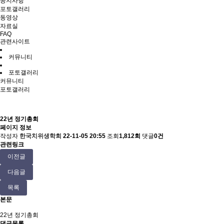
공지사항
포토갤러리
동영상
자료실
FAQ
관련사이트
커뮤니티
포토갤러리
커뮤니티
포토갤러리
22년 정기총회
페이지 정보
작성자
한국치위생학회
22-11-05 20:55
조회
1,812회
댓글
0건
관련링크
이전글
다음글
목록
본문
22년 정기총회
댓글목록