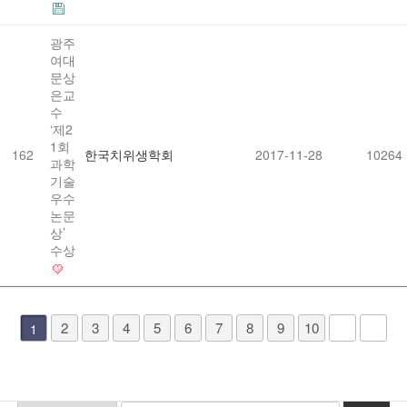
광주
여대
문상
은교
수
‘제2
1회
162
한국치위생학회
2017-11-28
10264
과학
기술
우수
논문
상’
수상
2
3
4
5
6
7
8
9
10
1