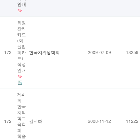
안내
회원
관리
카드
(회
원입
173
회카
한국치위생학회
2009-07-09
13259
드)
작성
안내
제4
회
한국
치의
학교
172
김지화
2008-11-12
11222
육학
회
학술