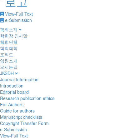
View-Full Text
e-Submission
학회소개
학회장 인사말
학회연혁
학회회칙
조직도
임원소개
오시는길
JKSDH
Journal Information
Introduction
Editorial board
Research publication ethics
For Authors
Guide for authors
Manuscript checklists
Copyright Transfer Form
e-Submission
View-Full Text