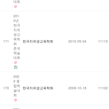
대회
201
0년
한국
치위
생교
육학
171
한국치위생교육학회
2010-05-04
11115
회
춘계
학술
대회
200
9 종
합학
170
한국치위생교육학회
2009-10-18
11102
술대
회