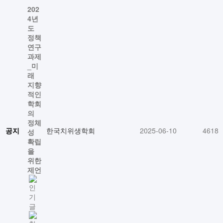
202
4년
도
정책
연구
과제
_미
래
지향
적인
학회
의
정체
공지
한국치위생학회
2025-06-10
4618
성
확립
을
위한
제언