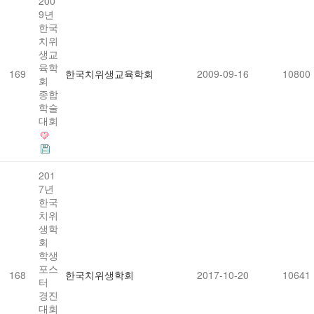
200
9년
한국
치위
생교
육학
169
한국치위생교육학회
2009-09-16
10800
회
종합
학술
대회
201
7년
한국
치위
생학
회
학생
포스
168
한국치위생학회
2017-10-20
10641
터
경진
대회