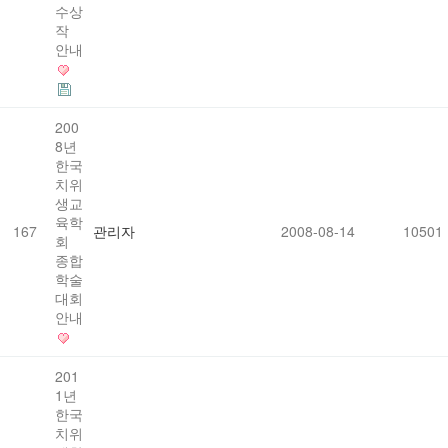
수상
작
안내
200
8년
한국
치위
생교
육학
167
관리자
2008-08-14
10501
회
종합
학술
대회
안내
201
1년
한국
치위