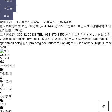
이전글
다음글
목록
학회소개
개인정보취급방침
이용약관
공지사항
한국치위생학회
회장 : 이경희
(우)11644, 경기도 의정부시 호암로 95, 신한대학교 에
벤에셀관 3290호
고유번호증 : 305-82-76338
TEL : 031-870-3452
개인정보책임관리자 : 이경희
회원
가입문의: sunmikim@wu.ac.kr
학술지 투고 및 편집 문의: 편집위원회 oraleducation
@hanmail.net/출판사 project@docuhut.com
Copyright © ksdh.or.kr. All Rights Rese
rved.
QUICK
MENU
마이페이지
가입안내
투고안내
투고규정
사전등록
FAQ
오시는길