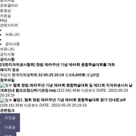
공지사항
포토갤러리
동영상
자료실
FAQ
관련사이트
커뮤니티
공지사항
커뮤니티
공지사항
공지사항
[대한치과위생사협회] 창립 제45주년 기념 제44회 종합학술대회를 개최
페이지 정보
작성자
한국치위생학회
22-05-25 20:19
조회
6,400회
댓글
0건
첨부파일
협회 창립 제45주년 기념 제44회 종합학술대회 및 제21회 치과위생사의 날
개최안내 협조요청산하기관장.hwp
(222.5K)
45회 다운로드
DATE : 2022-05-25
20:19:19
붙임1. 협회 창립 제45주년 기념 제44회 종합학술대회 참가 안내문.pdf
(109.1K)
35회 다운로드
DATE : 2022-05-25 20:19:19
관련링크
이전글
다음글