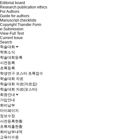
Editorial board
Research publication ethics
For Authors
Guide for authors
Manuscript checklists
Copyright Transfer Form
e-Submission
View-Full Text
Current Issue
Search
학술대회
학회소식
학술대회등록
사전등록
초록등록
학생연구 포스터 초록접수
학술대회 자료
학술대회 자료(자료집)
학술대회 자료(포스터)
회원안내
가입안내
회비납부
마이페이지
정보수정
사전등록현황
초록제출현황
회비납부내역
교육이수증