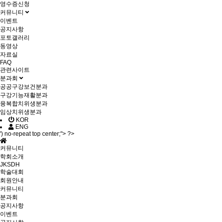
영수증신청
커뮤니티
이벤트
공지사항
포토갤러리
동영상
자료실
FAQ
관련사이트
분과회
공공구강보건분과
구강기능재활분과
융복합치위생분과
임상치위생분과
KOR
ENG
') no-repeat top center;"> ?>
커뮤니티
학회소개
JKSDH
학술대회
회원안내
커뮤니티
분과회
공지사항
이벤트