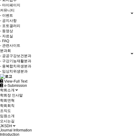
- 회비납부
- 마이페이지
커뮤니티
- 이벤트
- 공지사항
- 포토갤러리
- 동영상
- 자료실
- FAQ
- 관련사이트
분과회
- 공공구강보건분과
- 구강기능재활분과
- 융복합치위생분과
- 임상치위생분과
View-Full Text
e-Submission
학회소개
학회장 인사말
학회연혁
학회회칙
조직도
임원소개
오시는길
JKSDH
Journal Information
Introduction