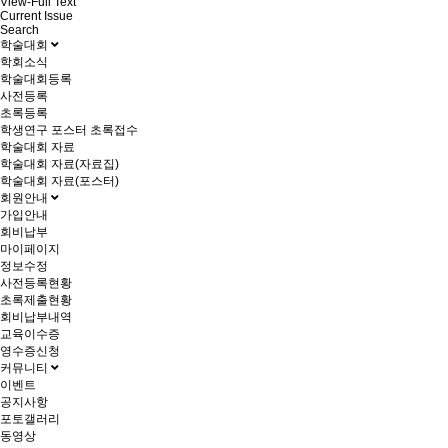
View-Full Text
Current Issue
Search
학술대회
학회소식
학술대회등록
사전등록
초록등록
학생연구 포스터 초록접수
학술대회 자료
학술대회 자료(자료집)
학술대회 자료(포스터)
회원안내
가입안내
회비납부
마이페이지
정보수정
사전등록현황
초록제출현황
회비납부내역
교육이수증
영수증신청
커뮤니티
이벤트
공지사항
포토갤러리
동영상