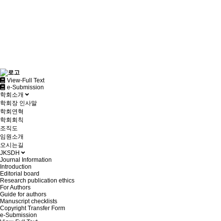
View-Full Text
e-Submission
학회소개
학회장 인사말
학회연혁
학회회칙
조직도
임원소개
오시는길
JKSDH
Journal Information
Introduction
Editorial board
Research publication ethics
For Authors
Guide for authors
Manuscript checklists
Copyright Transfer Form
e-Submission