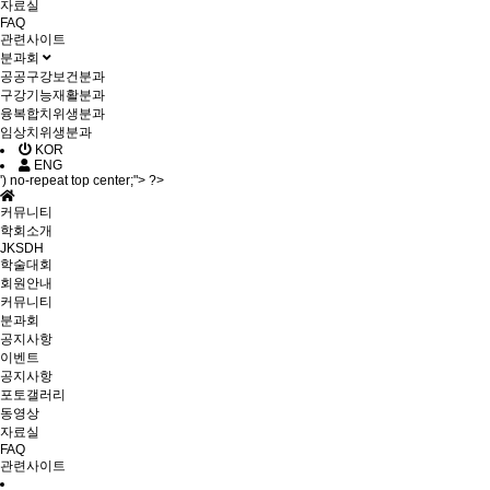
자료실
FAQ
관련사이트
분과회
공공구강보건분과
구강기능재활분과
융복합치위생분과
임상치위생분과
KOR
ENG
') no-repeat top center;"> ?>
커뮤니티
학회소개
JKSDH
학술대회
회원안내
커뮤니티
분과회
공지사항
이벤트
공지사항
포토갤러리
동영상
자료실
FAQ
관련사이트