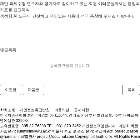
재단 과제수행 연구자와 평가자로 참여하고 있는 회원 여러분들께서는 붙임의
자료를 참고하여
생성형 AI 도구의 건전하고 책임있는 사용에 적극 동참해 주시길 바랍니다.
댓글목록
등록된 댓글이 없습니다.
이전글
다음글
목록
학회소개
개인정보취급방침
이용약관
공지사항
한국치위생학회
회장 : 이경희
(우)11644, 경기도 의정부시 호암로 95, 신한대학교 에
벤에셀관 3290호
고유번호증 : 305-82-76338
TEL : 031-870-3452
개인정보책임관리자 : 이경희
회원
가입문의: sunmikim@wu.ac.kr
학술지 투고 및 편집 문의: 편집위원회 oraleducation
@hanmail.net/출판사 project@docuhut.com
Copyright © ksdh.or.kr. All Rights Rese