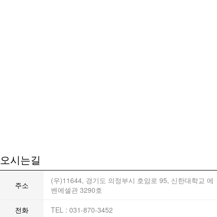
오시는길
(우)11644, 경기도 의정부시 호암로 95, 신한대학교 에
주소
벤에셀관 3290호
전화
TEL : 031-870-3452