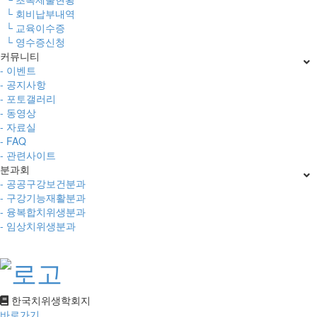
└ 회비납부내역
└ 교육이수증
└ 영수증신청
커뮤니티
- 이벤트
- 공지사항
- 포토갤러리
- 동영상
- 자료실
- FAQ
- 관련사이트
분과회
- 공공구강보건분과
- 구강기능재활분과
- 융복합치위생분과
- 임상치위생분과
한국치위생학회지
바로가기