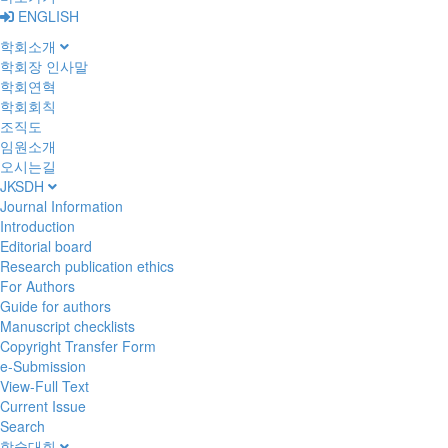
ENGLISH
학회소개
학회장 인사말
학회연혁
학회회칙
조직도
임원소개
오시는길
JKSDH
Journal Information
Introduction
Editorial board
Research publication ethics
For Authors
Guide for authors
Manuscript checklists
Copyright Transfer Form
e-Submission
View-Full Text
Current Issue
Search
학술대회